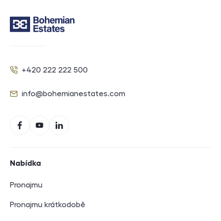
Kontakt
+420 222 222 500
Telefon
info@bohemianestates.com
E-mail
Sociální sítě
Facebook
YouTube
LinkedIn
Navigace v zápatí
Nabídka
Pronajmu
Pronajmu krátkodobě