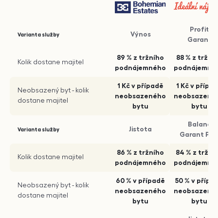
Porovnání konkurence
Profit
Výnos
Varianta služby
Garant
89 % z tržního
88 % z tržní
Kolik dostane majitel
podnájemného
podnájemné
1 Kč v případě
1 Kč v přípa
Neobsazený byt - kolik
neobsazeného
neobsazené
dostane majitel
bytu
bytu
Balanc
Jistota
Varianta služby
Garant Plu
86 % z tržního
84 % z tržní
Kolik dostane majitel
podnájemného
podnájemné
60 % v případě
50 % v přípa
Neobsazený byt - kolik
neobsazeného
neobsazené
dostane majitel
bytu
bytu