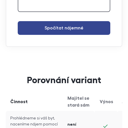
Spočítat nájemné
Porovnání variant
Majitel se
Činnost
Výnos
Ji
stará sám
Porovnání variant
Prohlédneme si váš byt,
naceníme nájem pomocí
není