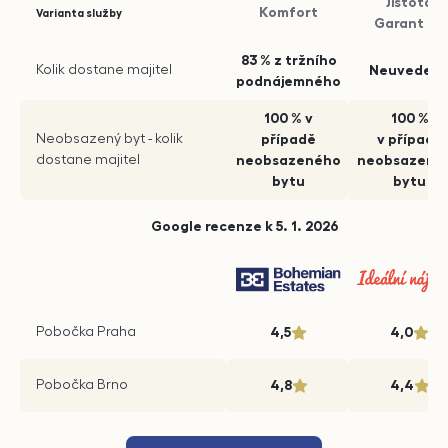
Jistota
Komfort
Varianta služby
Garant Fix
83 % z tržního
Kolik dostane majitel
Neuveden
podnájemného
100 % v
100 %
Neobsazený byt - kolik
případě
v případě
dostane majitel
neobsazeného
neobsazené
bytu
bytu
Google recenze k 5. 1. 2026
Pobočka Praha
4,5
4,0
Pobočka Brno
4,8
4,4