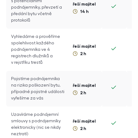
s potenciálními
řeší majitel
podnájemníky, převzetí a
14
h
předání bytu včetně
protokolů
Vyhledáme a prověříme
spolehlivost každého
řeší majitel
podnájemníka ve 4
2
h
registrech dlužníků a
v rejstříku trestů
Pojistíme podnájemníka
řeší majitel
na rizika poškození bytu,
případné pojistné události
2
h
vyřešíme za vás
Uzavíráme podnájemní
řeší majitel
smlouvy s podnájemníky
elektronicky (nic se nikdy
2
h
neztratí)