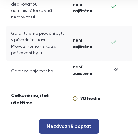
dedikovanou
není
administrátorka vaší
zajištěno
nemovitosti
Garantujeme předání bytu
v původním stavu:
není
Převezmeme rizika za
zajištěno
poškození bytu
není
1 Kč
6
Garance nájemného
zajištěno
Celkově majiteli
70 hodin
ušetříme
Nezávazně poptat