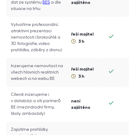
dat ze systému
BES
a dle
zajištěno
situace na trhu
Vytvoříme profesionální,
atraktivní prezentaci
řeší majitel
nemovitosti (širokoúhlé a
3
h
3D
fotografie, video
prohlídka, záběry z dronu)
Inzerujeme nemovitost na
řeší majitel
všech hlavních realitních
3
h
webech a na webu
BE
Cíleně inzerujeme i
v databázi a síti partnerů
není
BE
(mezinárodní firmy,
zajištěno
školy, ambasády)
Zajistíme prohlídky