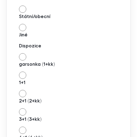
Státní/obecní
Jiné
Dispozice
garsonka (1+kk)
1+1
2+1 (2+kk)
3+1 (3+kk)