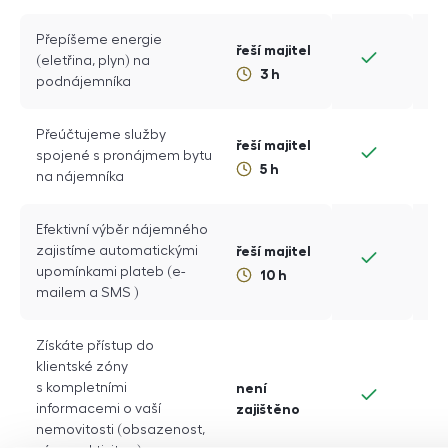
Přepíšeme energie
řeší majitel
(eletřina, plyn) na
3
h
podnájemníka
Přeúčtujeme služby
řeší majitel
spojené s pronájmem bytu
5
h
na nájemníka
Efektivní výběr nájemného
řeší majitel
zajistíme automatickými
upomínkami plateb (e-
10
h
mailem a
SMS
)
Získáte přístup do
klientské zóny
s kompletními
není
informacemi o vaší
zajištěno
nemovitosti (obsazenost,