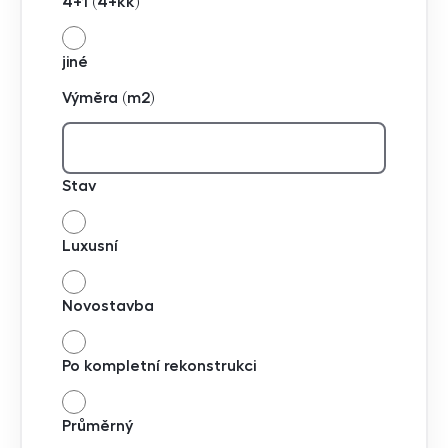
4+1 (4+kk)
jiné
Výměra (m2)
Stav
Luxusní
Novostavba
Po kompletní rekonstrukci
Průměrný