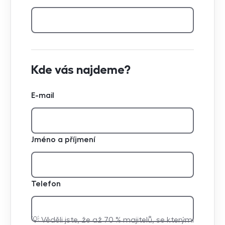
Kde vás najdeme?
E-mail
Jméno a příjmení
Telefon
💡 Věděli jste, že až 70 % majitelů, se kterými