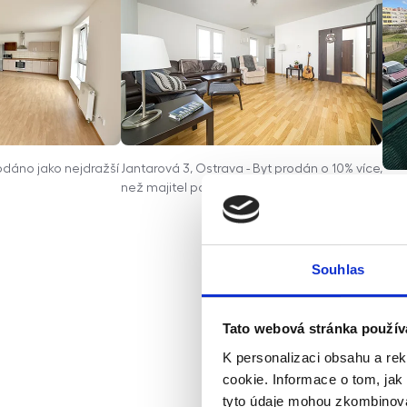
rodáno jako nejdražší
Jantarová 3, Ostrava - Byt prodán o 10% více,
než majitel požadoval
Tup
v dr
cena
proj
Souhlas
Tato webová stránka použív
K personalizaci obsahu a re
cookie. Informace o tom, jak
tyto údaje mohou zkombinovat