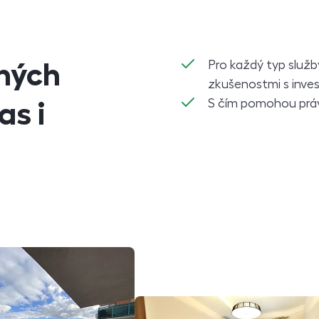
Pro každý typ služb
hých
zkušenostmi s inves
S čím pomohou práv
as i