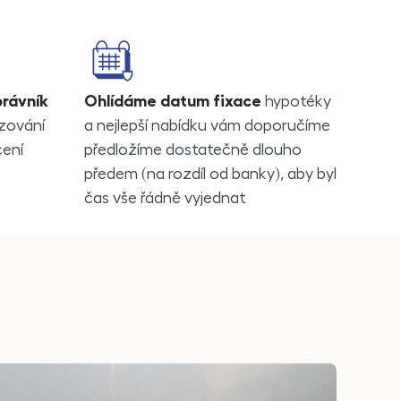
právník
Ohlídáme datum fixace
hypotéky
izování
a nejlepší nabídku vám doporučíme
cení
předložíme dostatečně dlouho
předem (na rozdíl od banky), aby byl
čas vše řádně vyjednat