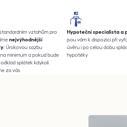
standardním vztahům pro
Hypoteční specialista a 
díme
nejvýhodnější
jsou vám k dispozici při vyř
ky
: Úrokovou sazbu
úvěru i po celou dobu splá
 na minimum a pokud bude
hypotéky
 odklad splátek kdykoli
me za vás