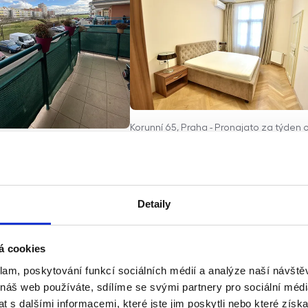
Korunní 65, Praha - Pronajato za týden 
% více než tržní nájem
olevova 713, Praha - Prodáno
azbě o 8 % více než tržní
, nejdražší byt na m² v
ektu
Detaily
á cookies
klam, poskytování funkcí sociálních médií a analýze naší návšt
 náš web používáte, sdílíme se svými partnery pro sociální média
 s dalšími informacemi, které jste jim poskytli nebo které získa