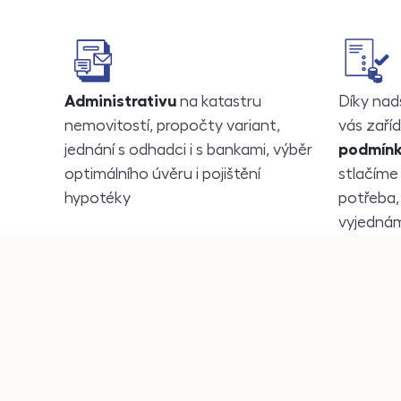
Administrativu
na katastru
Díky nad
nemovitostí, propočty variant,
vás zaří
jednání s odhadci i s bankami, výběr
podmín
optimálního úvěru i pojištění
stlačíme
hypotéky
potřeba,
vyjedná