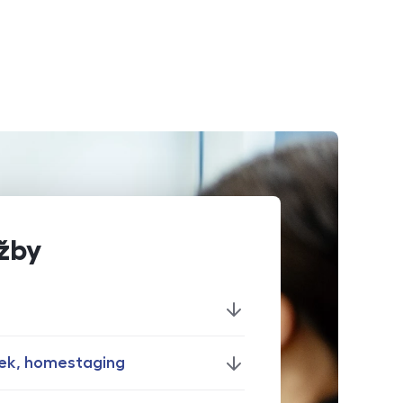
žby
ek,
homestaging