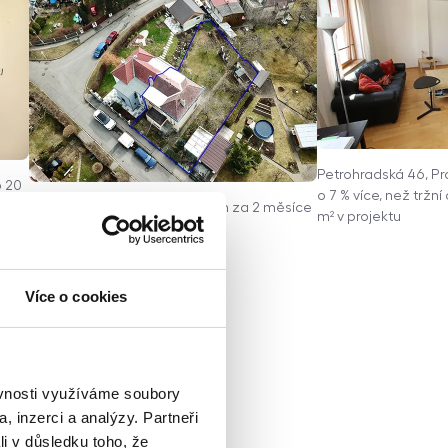
Petrohradská 46, Pr
o 20
o 7 % více, než tržní
Jindrova 7, Praha - Dům prodán za 2 měsíce
m² v projektu
Více o cookies
ěvnosti využíváme soubory
, inzerci a analýzy. Partneři
li v důsledku toho, že