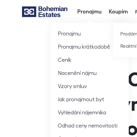
Pronajmu
Koupím
Hlavní nabídka
Pronajmu
Prodá
Realitn
Pronajmu krátkodobě
Ceník
Nacenění nájmu
Vzory smluv
právn
Jak pronajmout byt
Vyhledání nájemníka
po
Odhad ceny nemovitosti