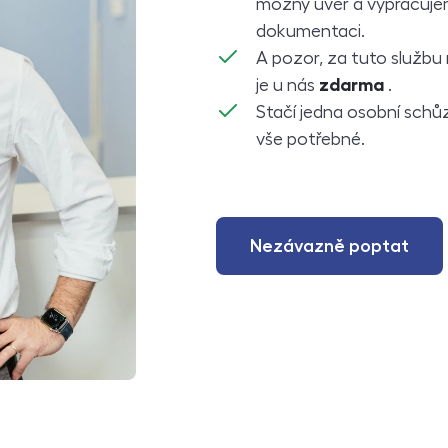
možný úvěr a vypracuje
dokumentaci.
A pozor, za tuto službu 
je u nás
zdarma
.
Stačí jedna osobní schů
vše potřebné.
Nezávazně poptat