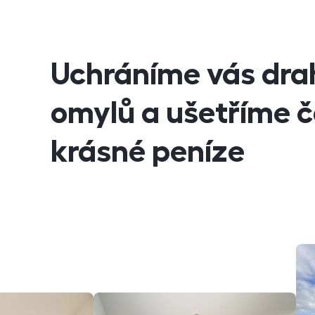
Uchráníme vás dra
omylů a ušetříme č
krásné peníze