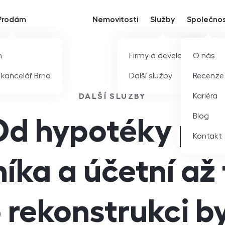
Prodám
Nemovitosti
Služby
Společno
m
Firmy a developeři
O nás
í kancelář Brno
Další služby
Recenze
Kariéra
DALŠÍ SLUŽBY
Blog
Od hypotéky pře
Kontakt
íka a účetní až
 rekonstrukci b