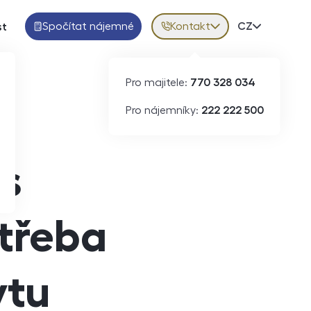
Spočítat nájemné
Kontakt
Volba jazy
CZ
st
Pro majitele:
770 328 034
Pro nájemníky:
222 222 500
s
 třeba
ytu