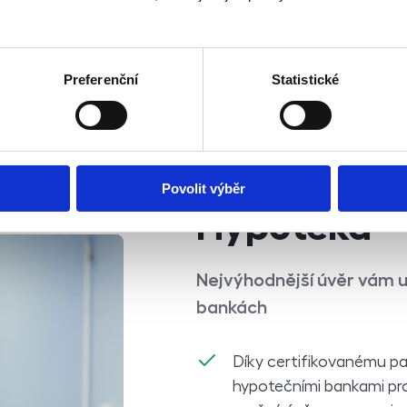
Doplňkové služby
Preferenční
Statistické
Povolit výběr
Hypotéka
Nejvýhodnější úvěr vám u
bankách
Díky certifikovanému pa
hypotečními bankami pro