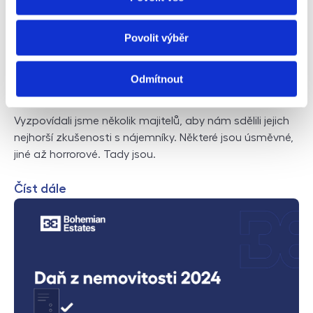
Povolit výběr
Odmítnout
Reálné zkušenosti s nájemníky
Vyzpovídali jsme několik majitelů, aby nám sdělili jejich
nejhorší zkušenosti s nájemníky. Některé jsou úsměvné,
jiné až horrorové. Tady jsou.
Číst dále