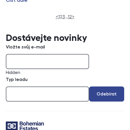
(current)
<
1
2
3
…
12
>
Dostávejte novinky
Vložte svůj e-mail
Hidden
Typ leadu
Odebírat