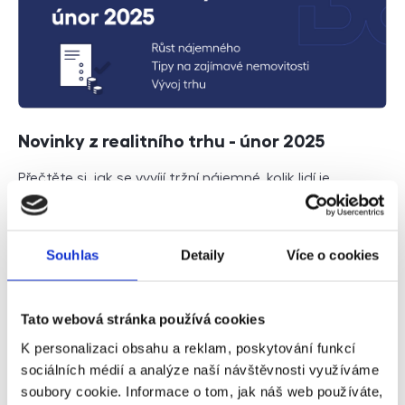
Novinky z realitního trhu - únor 2025
Přečtěte si, jak se vyvíjí tržní nájemné, kolik lidí je
aktuálně v exekuci, jaké jsou nejnovější trendy a
predikce pro realitní trh. Nechybí ani tipy na zajímavé
investiční příležitosti!
Souhlas
Detaily
Více o cookies
Číst dále
Tato webová stránka používá cookies
K personalizaci obsahu a reklam, poskytování funkcí
sociálních médií a analýze naší návštěvnosti využíváme
soubory cookie. Informace o tom, jak náš web používáte,