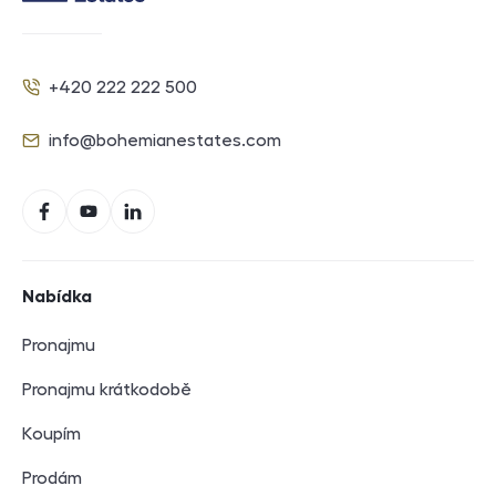
Kontakt
+420 222 222 500
Telefon
info@bohemianestates.com
E-mail
Sociální sítě
Facebook
YouTube
LinkedIn
Navigace v zápatí
Nabídka
Pronajmu
Pronajmu krátkodobě
Koupím
Prodám