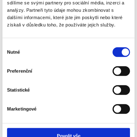
sdílíme se svými partnery pro sociální média, inzerci a
analýzy. Partneři tyto údaje mohou zkombinovat s
dalšími informacemi, které jste jim poskytli nebo které
získali v důsledku toho, že používáte jejich služby.
Výběr
Nutné
souhlasu
15 let důvěry a péče
Preferenční
Příběh našeho investora, který své nemovitosti nikdy
neviděl a přesto dosáhl významného zhodnocení. A to
vše bez starostí.
Statistické
Číst dále
Marketingové
Povolit vše